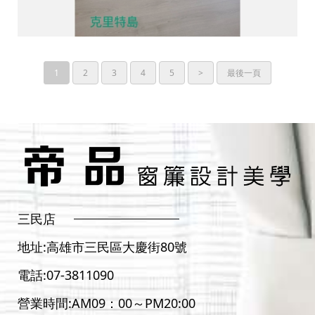
1
2
3
4
5
>
最後一頁
三民店
地址:
高雄市三民區大慶街80號
電話:
07-3811090
營業時間:AM09：00～PM20:00